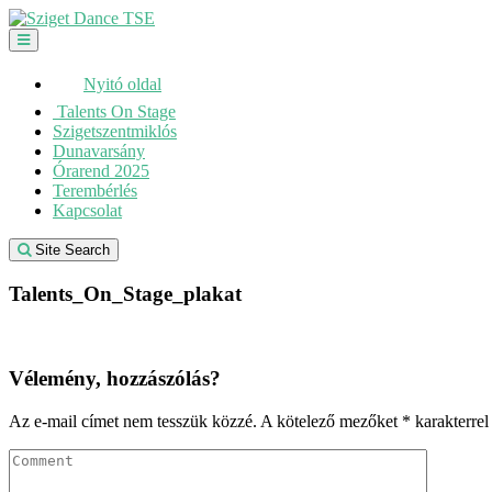
Skip
to
content
Nyitó oldal
Talents On Stage
Szigetszentmiklós
Dunavarsány
Órarend 2025
Terembérlés
Kapcsolat
Site Search
Talents_On_Stage_plakat
Vélemény, hozzászólás?
Az e-mail címet nem tesszük közzé.
A kötelező mezőket
*
karakterrel 