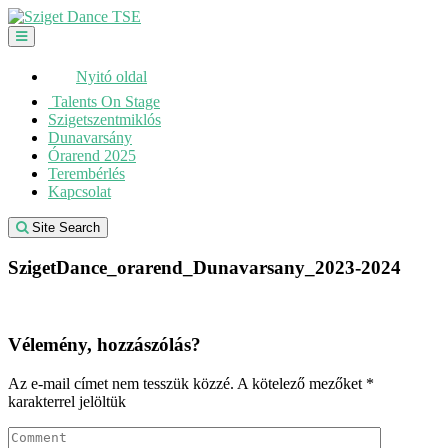
Skip
to
content
Nyitó oldal
Talents On Stage
Szigetszentmiklós
Dunavarsány
Órarend 2025
Terembérlés
Kapcsolat
Site Search
SzigetDance_orarend_Dunavarsany_2023-2024
Vélemény, hozzászólás?
Az e-mail címet nem tesszük közzé.
A kötelező mezőket
*
karakterrel jelöltük