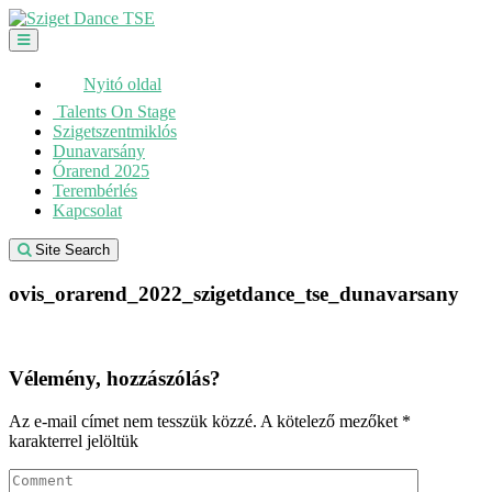
Skip
to
content
Nyitó oldal
Talents On Stage
Szigetszentmiklós
Dunavarsány
Órarend 2025
Terembérlés
Kapcsolat
Site Search
ovis_orarend_2022_szigetdance_tse_dunavarsany
Vélemény, hozzászólás?
Az e-mail címet nem tesszük közzé.
A kötelező mezőket
*
karakterrel jelöltük